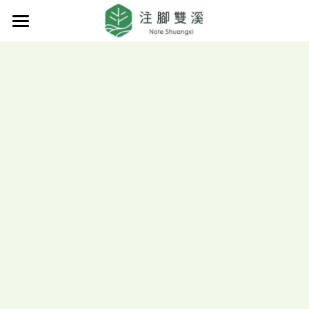
首頁
品牌精神
據點服務
綠色走讀
創生產品
地方創生
永續實踐
雙溪GT Go
山城礦味
雙溪篇