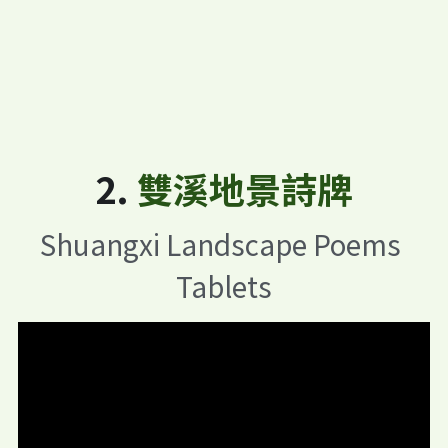
10 雙溪教會與雙溪國小
8 何政炭礦輕便軌道與儲煤場
2. 
雙溪地景詩牌
Shuangxi Landscape Poems 
Tablets