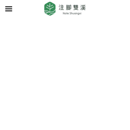
首頁
品牌精神
據點服務
綠色走讀
創生產品
地方創生
永續實踐
雙溪GT Go
山城礦味
雙溪篇