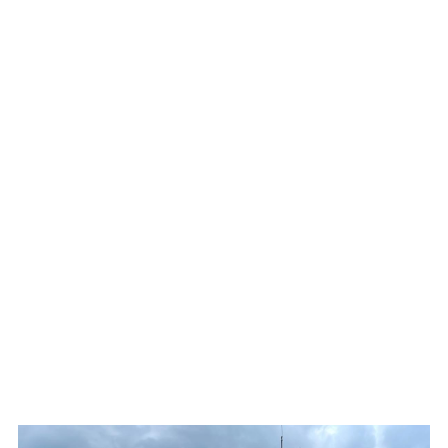
10 雙溪教會與雙溪國小
8 何政炭礦輕便軌道與儲煤場